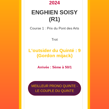
2024
ENGHIEN SOISY
(R1)
Course 1 : Prix du Pont des Arts
Trot
L'outsider du Quinté : 9
(Gordon mijack)
Arrivée : 5ème à 50/1
MEILLEUR PRONO QUINTE
-
LE COUPLE DU QUINTE