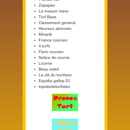
Zepapier
La maison mere
Turf Base
Classement general
Heureux abonnés
Minarik
France courses
4 turfs
Paris courses
Notice de course
Licorne
Beau soleil
La clé du bonheur
Equidia gallop 01
topsitedeturfistes