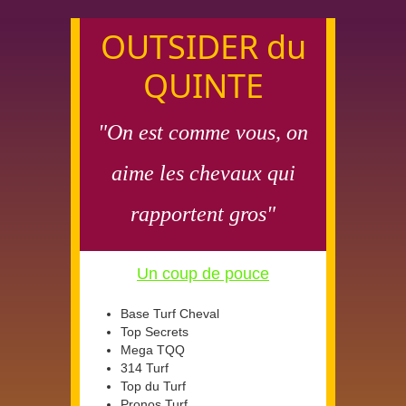
OUTSIDER du
QUINTE
"On est comme vous, on
aime les chevaux qui
rapportent gros"
Un coup de pouce
Base Turf Cheval
Top Secrets
Mega TQQ
314 Turf
Top du Turf
Pronos Turf