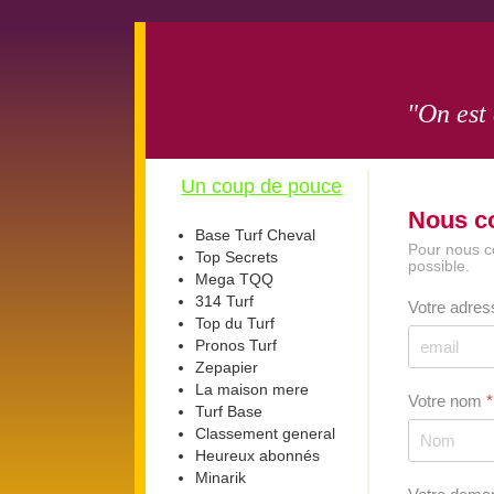
"On est
Un coup de pouce
Nous c
Base Turf Cheval
Pour nous c
Top Secrets
possible.
Mega TQQ
314 Turf
Votre adres
Top du Turf
Pronos Turf
Zepapier
La maison mere
Votre nom
*
Turf Base
Classement general
Heureux abonnés
Minarik