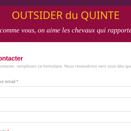
OUTSIDER du QUINTE
 comme vous, on aime les chevaux qui rapporte
ontacter
ontacter, remplissez ce formulaire. Nous reviendrons vers vous dès qu
se email
*