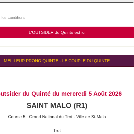
 à cocher
*
 les conditions
L'OUTSIDER du Quinté est ici
MEILLEUR PRONO QUINTE
-
LE COUPLE DU QUINTE
outsider du Quinté du mercredi 5 Août 2026
SAINT MALO (R1)
Course 5 : Grand National du Trot - Ville de St-Malo
Trot