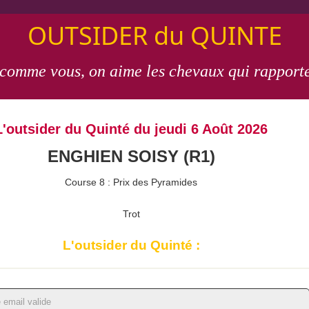
OUTSIDER du QUINTE
 comme vous, on aime les chevaux qui rapporte
L'outsider du Quinté du jeudi 6 Août 2026
ENGHIEN SOISY (R1)
Course 8 : Prix des Pyramides
Trot
L'outsider du Quinté :