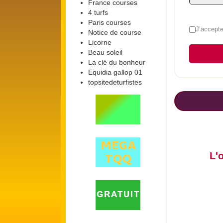
France courses
4 turfs
Paris courses
Cases
J’accepte
Notice de course
Licorne
Beau soleil
La clé du bonheur
Equidia gallop 01
topsitedeturfistes
L'