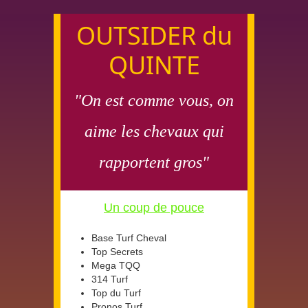
OUTSIDER du
QUINTE
"On est comme vous, on
aime les chevaux qui
rapportent gros"
Un coup de pouce
Base Turf Cheval
Top Secrets
Mega TQQ
314 Turf
Top du Turf
Pronos Turf