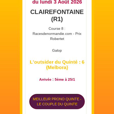
du lundi 3 Août 2026
CLAIREFONTAINE
(R1)
Course 8 :
Racesdenormandie.com - Prix
Robertet
Galop
L'outsider du Quinté : 6
(Melbora)
Arrivée : 5ème à 25/1
MEILLEUR PRONO QUINTE
-
LE COUPLE DU QUINTE