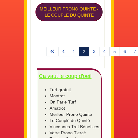
MEILLEUR PRONO QUINTE
-
LE COUPLE DU QUINTE
1
2
3
4
5
6
7
Page 2 sur 575
Ca vaut le coup d'oeil
Turf gratuit
Montrot
On Parie Turf
Amatrot
Meilleur Prono Quinté
Le Couplé du Quinté
Vincennes Trot Bénéfices
Votre Prono Tiercé