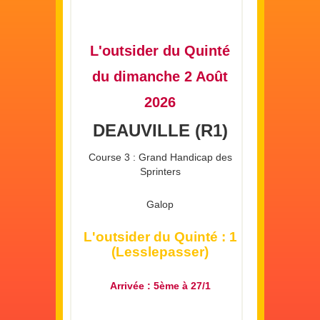
L'outsider du Quinté
du dimanche 2 Août
2026
DEAUVILLE (R1)
Course 3 : Grand Handicap des
Sprinters
Galop
L'outsider du Quinté : 1
(Lesslepasser)
Arrivée : 5ème à 27/1