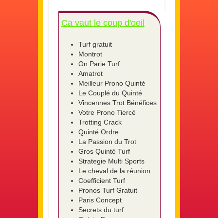
Ca vaut le coup d'oeil
Turf gratuit
Montrot
On Parie Turf
Amatrot
Meilleur Prono Quinté
Le Couplé du Quinté
Vincennes Trot Bénéfices
Votre Prono Tiercé
Trotting Crack
Quinté Ordre
La Passion du Trot
Gros Quinté Turf
Strategie Multi Sports
Le cheval de la réunion
Coefficient Turf
Pronos Turf Gratuit
Paris Concept
Secrets du turf