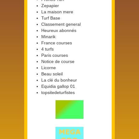
Zepapier
La maison mere
Turf Base
Classement general
Heureux abonnés
Minarik
France courses
4 turfs
Paris courses
Notice de course
Licorne
Beau soleil
La clé du bonheur
Equidia gallop 01
topsitedeturfistes