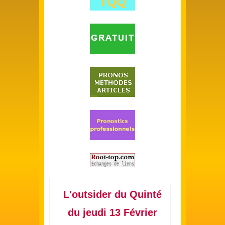
L'outsider du Quinté
du jeudi 13 Février