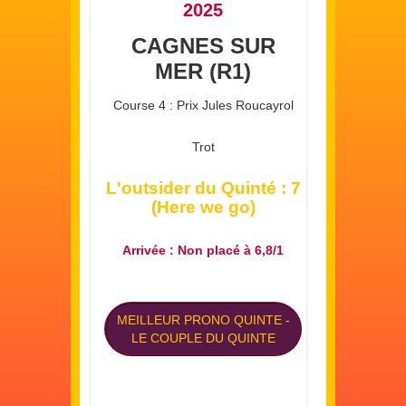
2025
CAGNES SUR
MER (R1)
Course 4 : Prix Jules Roucayrol
Trot
L'outsider du Quinté : 7
(Here we go)
Arrivée : Non placé à 6,8/1
MEILLEUR PRONO QUINTE
-
LE COUPLE DU QUINTE