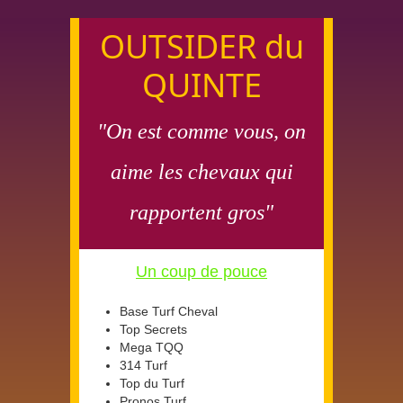
OUTSIDER du
QUINTE
"On est comme vous, on
aime les chevaux qui
rapportent gros"
Un coup de pouce
Base Turf Cheval
Top Secrets
Mega TQQ
314 Turf
Top du Turf
Pronos Turf