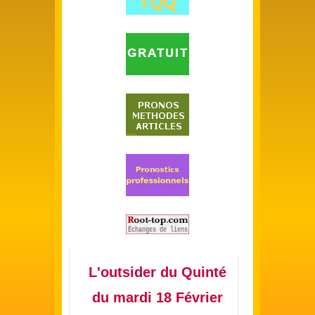
L'outsider du Quinté
du mardi 18 Février