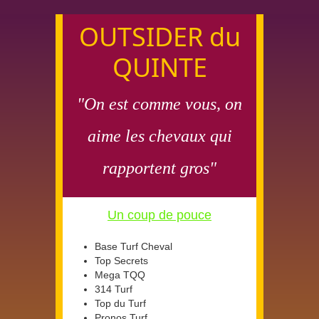
OUTSIDER du
QUINTE
"On est comme vous, on
aime les chevaux qui
rapportent gros"
Un coup de pouce
Base Turf Cheval
Top Secrets
Mega TQQ
314 Turf
Top du Turf
Pronos Turf