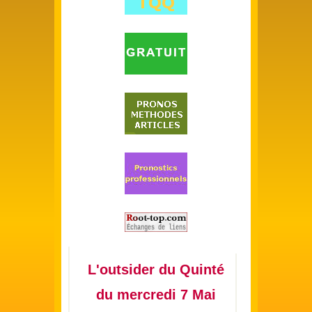
L'outsider du Quinté
du mercredi 7 Mai