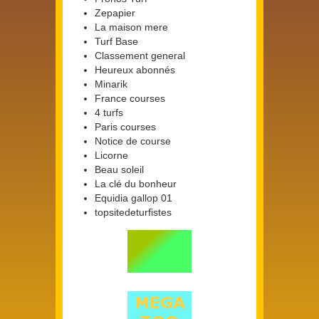
Zepapier
La maison mere
Turf Base
Classement general
Heureux abonnés
Minarik
France courses
4 turfs
Paris courses
Notice de course
Licorne
Beau soleil
La clé du bonheur
Equidia gallop 01
topsitedeturfistes