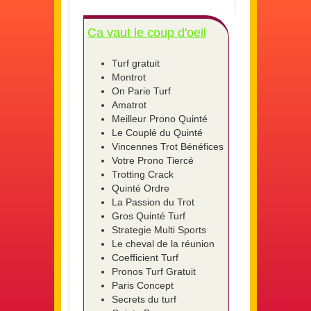
Ca vaut le coup d'oeil
Turf gratuit
Montrot
On Parie Turf
Amatrot
Meilleur Prono Quinté
Le Couplé du Quinté
Vincennes Trot Bénéfices
Votre Prono Tiercé
Trotting Crack
Quinté Ordre
La Passion du Trot
Gros Quinté Turf
Strategie Multi Sports
Le cheval de la réunion
Coefficient Turf
Pronos Turf Gratuit
Paris Concept
Secrets du turf