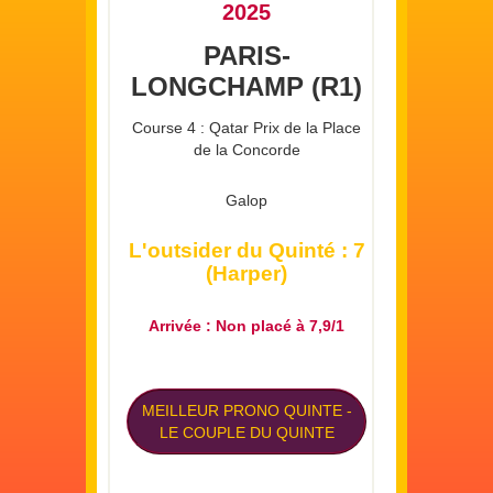
2025
PARIS-
LONGCHAMP (R1)
Course 4 : Qatar Prix de la Place
de la Concorde
Galop
L'outsider du Quinté : 7
(Harper)
Arrivée : Non placé à 7,9/1
MEILLEUR PRONO QUINTE
-
LE COUPLE DU QUINTE