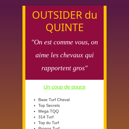
OUTSIDER du
QUINTE
"On est comme vous, on
aime les chevaux qui
rapportent gros"
Un coup de pouce
Base Turf Cheval
Top Secrets
Mega TQQ
314 Turf
Top du Turf
Pronos Turf