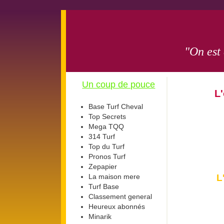
"On est
Un coup de pouce
L
Base Turf Cheval
Top Secrets
Mega TQQ
314 Turf
Top du Turf
Pronos Turf
Zepapier
La maison mere
L
Turf Base
Classement general
Heureux abonnés
Minarik