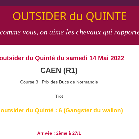
OUTSIDER du QUINTE
 comme vous, on aime les chevaux qui rapporte
'outsider du Quinté du samedi 14 Mai 2022
CAEN (R1)
Course 3 : Prix des Ducs de Normandie
Trot
'outsider du Quinté : 6 (Gangster du wallon)
Arrivée : 2ème à 27/1