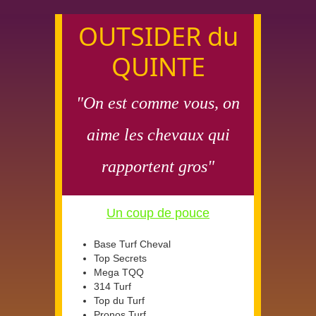
OUTSIDER du
QUINTE
"On est comme vous, on
aime les chevaux qui
rapportent gros"
Un coup de pouce
Base Turf Cheval
Top Secrets
Mega TQQ
314 Turf
Top du Turf
Pronos Turf