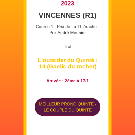
2023
VINCENNES (R1)
Course 1 : Prix de La Thiérache -
Prix André Meunier
Trot
L'outsider du Quinté :
14 (Gaelic du rocher)
Arrivée : 2ème à 17/1
MEILLEUR PRONO QUINTE
-
LE COUPLE DU QUINTE