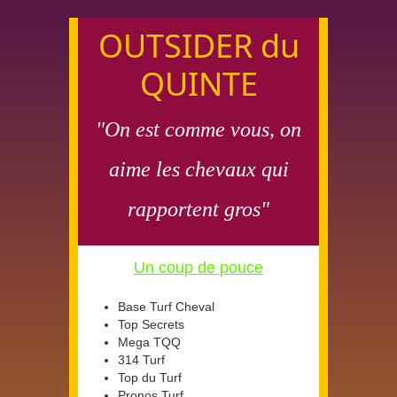
OUTSIDER du
QUINTE
"On est comme vous, on
aime les chevaux qui
rapportent gros"
Un coup de pouce
Base Turf Cheval
Top Secrets
Mega TQQ
314 Turf
Top du Turf
Pronos Turf