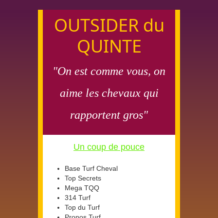
OUTSIDER du
QUINTE
"On est comme vous, on
aime les chevaux qui
rapportent gros"
Un coup de pouce
Base Turf Cheval
Top Secrets
Mega TQQ
314 Turf
Top du Turf
Pronos Turf