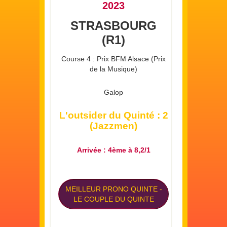
2023
STRASBOURG
(R1)
Course 4 : Prix BFM Alsace (Prix
de la Musique)
Galop
L'outsider du Quinté : 2
(Jazzmen)
Arrivée : 4ème à 8,2/1
MEILLEUR PRONO QUINTE
-
LE COUPLE DU QUINTE