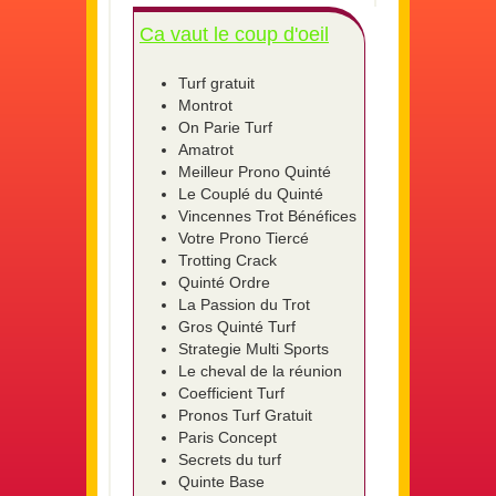
Ca vaut le coup d'oeil
Turf gratuit
Montrot
On Parie Turf
Amatrot
Meilleur Prono Quinté
Le Couplé du Quinté
Vincennes Trot Bénéfices
Votre Prono Tiercé
Trotting Crack
Quinté Ordre
La Passion du Trot
Gros Quinté Turf
Strategie Multi Sports
Le cheval de la réunion
Coefficient Turf
Pronos Turf Gratuit
Paris Concept
Secrets du turf
Quinte Base