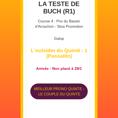
LA TESTE DE
BUCH (R1)
Course 4 : Prix du Bassin
d'Arcachon - Stoa Promotion
Galop
L'outsider du Quinté : 1
(Passalito)
Arrivée : Non placé à 28/1
MEILLEUR PRONO QUINTE
-
LE COUPLE DU QUINTE