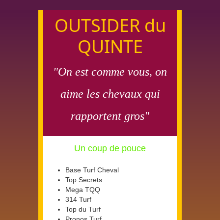
OUTSIDER du
QUINTE
"On est comme vous, on
aime les chevaux qui
rapportent gros"
Un coup de pouce
Base Turf Cheval
Top Secrets
Mega TQQ
314 Turf
Top du Turf
Pronos Turf