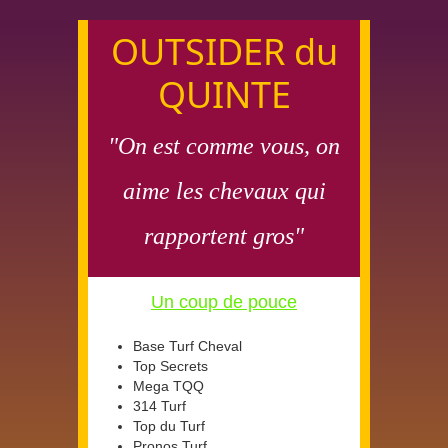
OUTSIDER du
QUINTE
"On est comme vous, on
aime les chevaux qui
rapportent gros"
Un coup de pouce
Base Turf Cheval
Top Secrets
Mega TQQ
314 Turf
Top du Turf
Pronos Turf