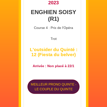
2023
ENGHIEN SOISY
(R1)
Course 4 : Prix de l'Opéra
Trot
L'outsider du Quinté :
12 (Fiesta du belver)
Arrivée : Non placé à 22/1
MEILLEUR PRONO QUINTE
-
LE COUPLE DU QUINTE