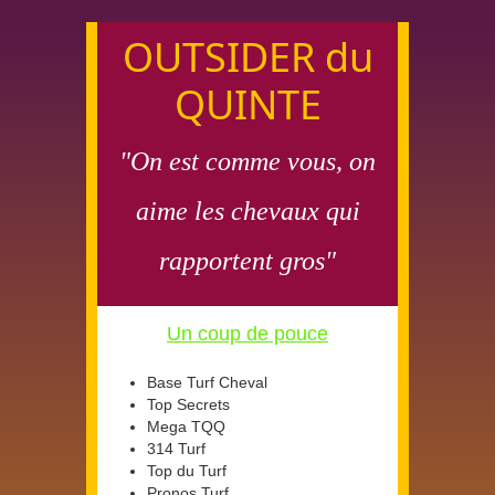
OUTSIDER du
QUINTE
"On est comme vous, on
aime les chevaux qui
rapportent gros"
Un coup de pouce
Base Turf Cheval
Top Secrets
Mega TQQ
314 Turf
Top du Turf
Pronos Turf