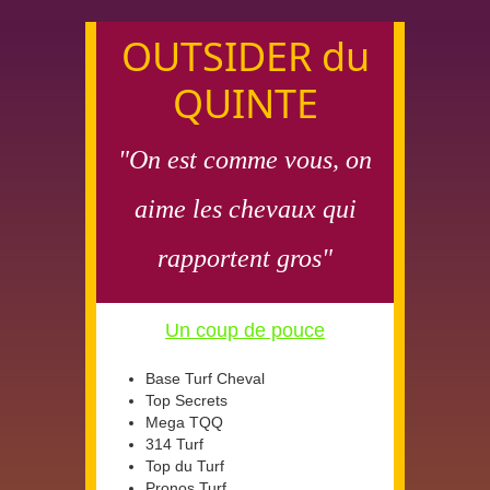
OUTSIDER du
QUINTE
"On est comme vous, on
aime les chevaux qui
rapportent gros"
Un coup de pouce
Base Turf Cheval
Top Secrets
Mega TQQ
314 Turf
Top du Turf
Pronos Turf