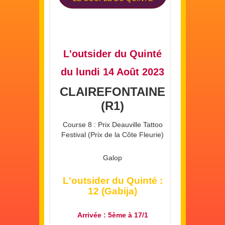
L'outsider du Quinté
du lundi 14 Août 2023
CLAIREFONTAINE
(R1)
Course 8 : Prix Deauville Tattoo
Festival (Prix de la Côte Fleurie)
Galop
L'outsider du Quinté :
12 (Gabija)
Arrivée : 5ème à 17/1