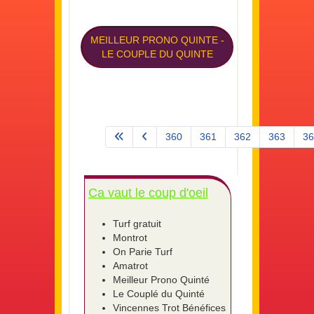
MEILLEUR PRONO QUINTE
-
LE COUPLE DU QUINTE
360
361
362
363
36
Page 365 sur 575
Ca vaut le coup d'oeil
Turf gratuit
Montrot
On Parie Turf
Amatrot
Meilleur Prono Quinté
Le Couplé du Quinté
Vincennes Trot Bénéfices