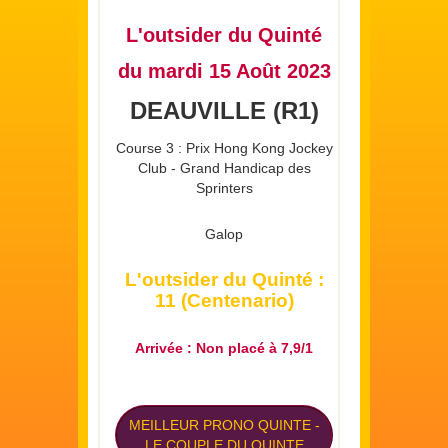
L'outsider du Quinté
du mardi 15 Août 2023
DEAUVILLE (R1)
Course 3 : Prix Hong Kong Jockey
Club - Grand Handicap des
Sprinters
Galop
L'outsider du Quinté :
11 (Centenario)
Arrivée : Non placé à 7,9/1
MEILLEUR PRONO QUINTE
-
LE COUPLE DU QUINTE